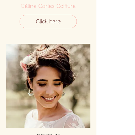
Céline Carles Coiffure
Click here