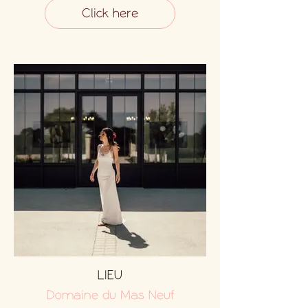
Click here
LIEU
Domaine du Mas Neuf