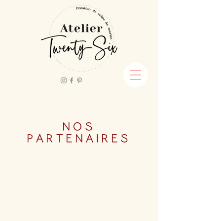
NOS
PARTENAIRES