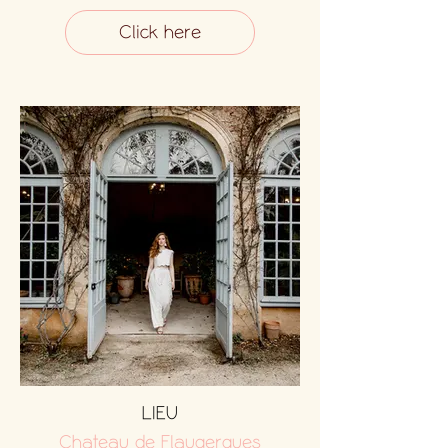
Click here
LIEU
Chateau de Flaugergues