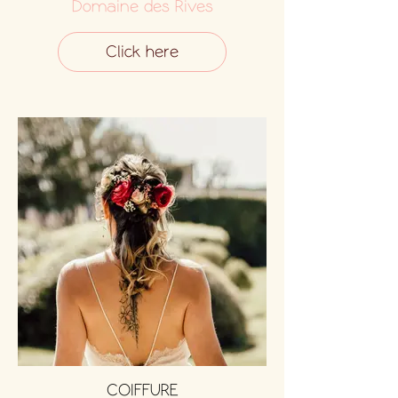
Domaine des Rives
Click here
COIFFURE