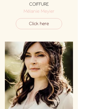
COIFFURE
Mélanie Meyier
Click here