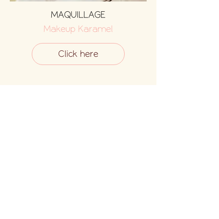
MAQUILLAGE
Makeup Karamel
Click here